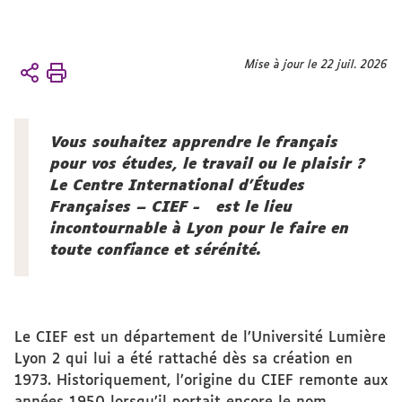
Vous
Mise à jour le 22 juil. 2026
Accueil
êtes
Le CIEF
ici :
À
propos du
Vous souhaitez apprendre le français
CIEF
pour vos études, le travail ou le plaisir ?
Mot de
Le Centre International d’Études
bienvenue
Françaises – CIEF - est le lieu
incontournable à Lyon pour le faire en
toute confiance et sérénité.
Le CIEF est un département de l’Université Lumière
Lyon 2 qui lui a été rattaché dès sa création en
1973. Historiquement, l’origine du CIEF remonte aux