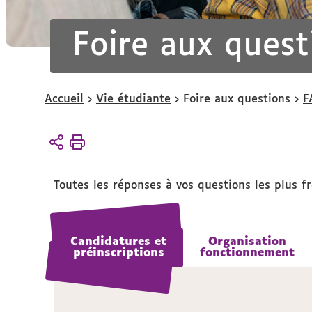
Foire aux quest
Vous
Accueil
Vie étudiante
Foire aux questions
F
êtes
ici :
Toutes les réponses à vos questions les plus f
Candidatures et
Candidatures et
Organisation
Organisation
préinscriptions
préinscriptions
fonctionnement
fonctionnement