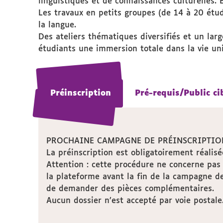
linguistiques et de connaissances culturelles.
Les travaux en petits groupes (de 14 à 20 étud
la langue.
Des ateliers thématiques diversifiés et un larg
étudiants une immersion totale dans la vie univ
Préinscription
Préinscription
Pré-requis/Public ci
Pré-requis/Public ci
PROCHAINE CAMPAGNE DE PRÉINSCRIPTION
La préinscription est obligatoirement réalis
Attention : cette procédure ne concerne pas 
la plateforme avant la fin de la campagne de 
de demander des pièces complémentaires.
Aucun dossier n’est accepté par voie postale