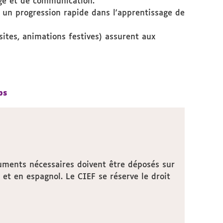
age et de communication.
t un progression rapide dans l'apprentissage de
sites, animations festives) assurent aux
ps
ps
ocuments nécessaires doivent être déposés sur
 et en espagnol. Le CIEF se réserve le droit