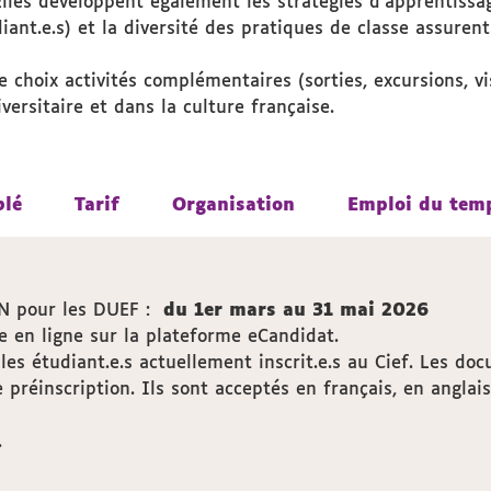
 Elles développent également les stratégies d'apprentiss
iant.e.s) et la diversité des pratiques de classe assuren
e choix activités complémentaires (sorties, excursions, vi
ersitaire et dans la culture française.
blé
blé
Tarif
Tarif
Organisation
Organisation
Emploi du tem
Emploi du tem
 pour les DUEF :
du 1er mars au 31 mai 2026
ée en ligne sur la plateforme eCandidat.
les étudiant.e.s actuellement inscrit.e.s au Cief. Les d
préinscription. Ils sont acceptés en français, en anglais
.