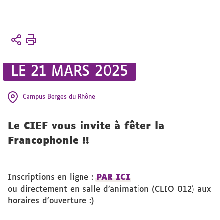
Vous
Accueil
êtes
Vie
ici :
étudiante
LE 21 MARS 2025
Animation
Campus Berges du Rhône
Activités
et projets
Le CIEF vous invite à fêter la
Francophonie !!
Inscriptions en ligne :
PAR ICI
ou directement en salle d’animation (CLIO 012) aux
horaires d'ouverture :)