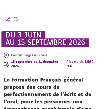
Vous
Accueil
êtes
ici :
Formation
DU 3 JUIN
Cours
AU 15 SEPTEMBRE 2026
de
français
Cours
Campus Berges du Rhône
de
15 septembre au 11 décembre
/ les mardis 18h30 -
français
2026
20h30
général
(soir)
La formation Français général
propose des cours de
perfectionnement de l’écrit et de
l’oral, pour les personnes non-