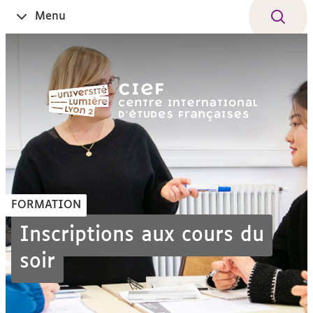
Aller
Navigation
Accès
Connexion
Menu
Ouvrir
au
directs
le
contenu
FORMATION
Inscriptions aux cours du
soir