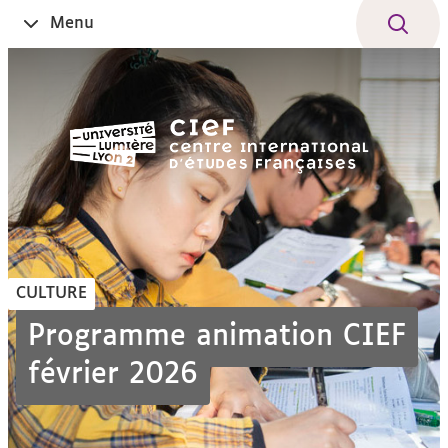
Aller
Navigation
Accès
Connexion
Menu
Ouvrir
au
directs
le
contenu
CULTURE
Programme animation CIEF
février 2026