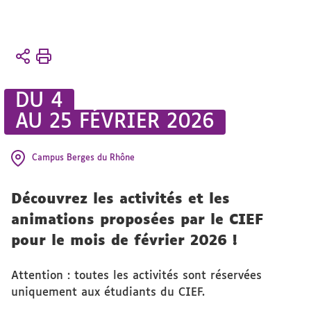
Vous
Accueil
êtes
Vie
ici :
étudiante
DU 4
AU 25 FÉVRIER 2026
Animation
Activités
Campus Berges du Rhône
et projets
Découvrez les activités et les
animations proposées par le CIEF
pour le mois de février 2026 !
Attention : toutes les activités sont réservées
uniquement aux étudiants du CIEF.